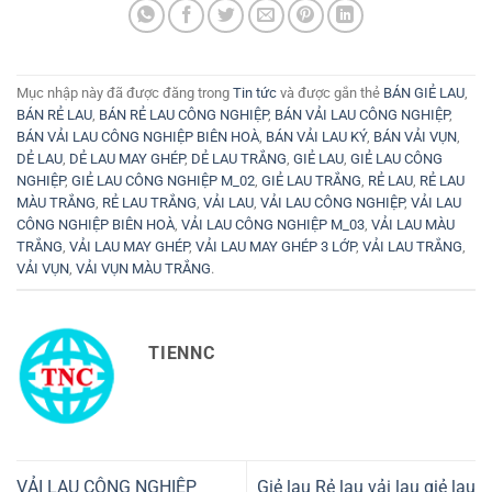
Mục nhập này đã được đăng trong
Tin tức
và được gắn thẻ
BÁN GIẺ LAU
,
BÁN RẺ LAU
,
BÁN RẺ LAU CÔNG NGHIỆP
,
BÁN VẢI LAU CÔNG NGHIỆP
,
BÁN VẢI LAU CÔNG NGHIỆP BIÊN HOÀ
,
BÁN VẢI LAU KÝ
,
BÁN VẢI VỤN
,
DẺ LAU
,
DẺ LAU MAY GHÉP
,
DẺ LAU TRẮNG
,
GIẺ LAU
,
GIẺ LAU CÔNG
NGHIỆP
,
GIẺ LAU CÔNG NGHIỆP M_02
,
GIẺ LAU TRẮNG
,
RẺ LAU
,
RẺ LAU
MÀU TRẮNG
,
RẺ LAU TRẮNG
,
VẢI LAU
,
VẢI LAU CÔNG NGHIỆP
,
VẢI LAU
CÔNG NGHIỆP BIÊN HOÀ
,
VẢI LAU CÔNG NGHIỆP M_03
,
VẢI LAU MÀU
TRẮNG
,
VẢI LAU MAY GHÉP
,
VẢI LAU MAY GHÉP 3 LỚP
,
VẢI LAU TRẮNG
,
VẢI VỤN
,
VẢI VỤN MÀU TRẮNG
.
TIENNC
VẢI LAU CÔNG NGHIỆP
Giẻ lau Rẻ lau vải lau giẻ lau