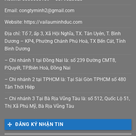
Email: congtyminh2@gmail.com
Website: https://vailauminhduc.com
Địa chỉ: Tổ 7, ấp 3, Xã Hội Nghĩa, TX. Tân Uyên, T. Bình
Dương – KP4, Phường Chánh Phú Hoà, TX Bến Cát, Tỉnh
Bình Dương
– Chi nhánh 1 tại Đồng Nai là: số 239 Đường CMT8,
P.Quyết, TP.Biên Hoà, Đồng Nai
– Chi nhánh 2 tại TPHCM là: Tại Sài Gòn TPHCM số 480
Tân Thới Hiệp
– Chi nhánh 3 Tại Bà Rịa Vũng Tàu là: số 512, Quốc Lộ 51,
Thị Xã Phú Mỹ, Bà Rịa Vũng Tàu
ĐĂNG KÝ NHẬN TIN