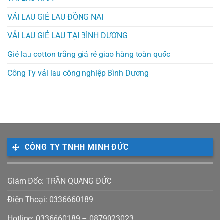
VẢI LAU GIẺ LAU ĐỒNG NAI
VẢI LAU GIẺ LAU TẠI BÌNH DƯƠNG
Giẻ lau cotton trắng giá rẻ giao hàng toàn quốc
Công Ty vải lau công nghiệp Bình Dương
CÔNG TY TNHH MINH ĐỨC
Giám Đốc: TRẦN QUANG ĐỨC
Điện Thoại: 0336660189
Hotline: 0336660189 – 0879023023