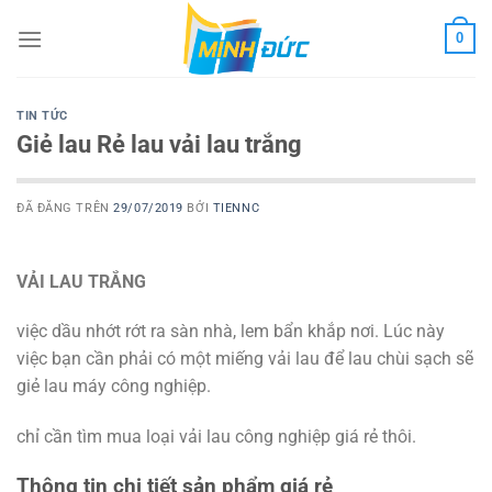
Chuyển
0
đến
nội
dung
TIN TỨC
Giẻ lau Rẻ lau vải lau trắng
ĐÃ ĐĂNG TRÊN
29/07/2019
BỞI
TIENNC
VẢI LAU TRẮNG
việc dầu nhớt rớt ra sàn nhà, lem bẩn khắp nơi. Lúc này
việc bạn cần phải có một miếng vải lau để lau chùi sạch sẽ
giẻ lau máy công nghiệp.
chỉ cần tìm mua loại vải lau công nghiệp giá rẻ thôi.
Thông tin chi tiết sản phẩm giá rẻ