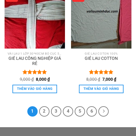
VẢI LAU 1 LỚP 30*40CM BÓ CỤC 5KG
GIẺ LAU COTON 100%
GIẺ LAU CÔNG NGHIỆP GIÁ
GIẺ LAU COTTON
RẺ
Giá
Giá
Giá
Giá
9,000
Được xếp
₫
8,000
₫
8,000
Được xếp
₫
7,000
₫
gốc
hiện
gốc
hiện
hạng
5.00
hạng
5.00
là:
tại
là:
tại
5 sao
5 sao
THÊM VÀO GIỎ HÀNG
THÊM VÀO GIỎ HÀNG
9,000 ₫.
là:
8,000 ₫.
là:
8,000 ₫.
7,000 ₫.
1
2
3
4
5
6