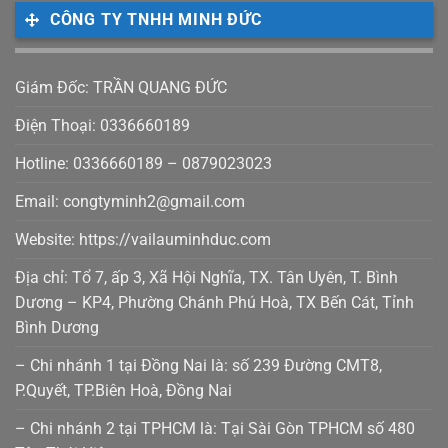
CÔNG TY TNHH MINH ĐỨC
Giám Đốc: TRẦN QUANG ĐỨC
Điện Thoại: 0336660189
Hotline: 0336660189 – 0879023023
Email: congtyminh2@gmail.com
Website: https://vailauminhduc.com
Địa chỉ: Tổ 7, ấp 3, Xã Hội Nghĩa, TX. Tân Uyên, T. Bình
Dương – KP4, Phường Chánh Phú Hoà, TX Bến Cát, Tỉnh
Bình Dương
– Chi nhánh 1 tại Đồng Nai là: số 239 Đường CMT8,
P.Quyết, TP.Biên Hoà, Đồng Nai
– Chi nhánh 2 tại TPHCM là: Tại Sài Gòn TPHCM số 480