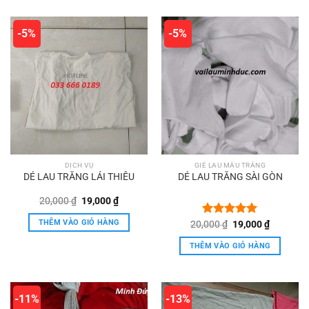
-5%
-5%
DỊCH VỤ
GIẺ LAU MÀU TRẮNG
DẺ LAU TRẮNG LÁI THIÊU
DẺ LAU TRẮNG SÀI GÒN
Giá
Giá
20,000
₫
19,000
₫
gốc
hiện
là:
tại
THÊM VÀO GIỎ HÀNG
Giá
Giá
20,000
Được xếp
₫
19,000
₫
20,000 ₫.
là:
gốc
hiện
hạng
5.00
19,000 ₫.
là:
tại
5 sao
THÊM VÀO GIỎ HÀNG
20,000 ₫.
là:
19,000 ₫
-11%
-13%