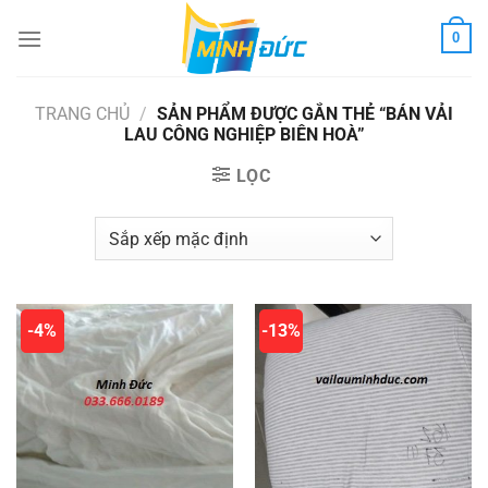
Chuyển
0
đến
nội
dung
TRANG CHỦ
/
SẢN PHẨM ĐƯỢC GẮN THẺ “BÁN VẢI
LAU CÔNG NGHIỆP BIÊN HOÀ”
LỌC
-4%
-13%