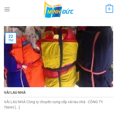
Chuyển
0
đến
nội
dung
22
Th2
VẢI LAU NHÀ
VẢI LAU NHÀ Công ty chuyên cung cấp vải lau nhà CÔNG TY
TNHH [...]