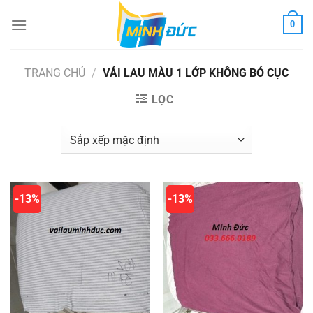
Chuyển
0
đến
nội
dung
TRANG CHỦ
/
VẢI LAU MÀU 1 LỚP KHÔNG BÓ CỤC
LỌC
-13%
-13%