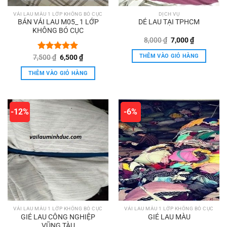
VẢI LAU MÀU 1 LỚP KHÔNG BÓ CỤC
DỊCH VỤ
BÁN VẢI LAU M05_ 1 LỚP
DẺ LAU TẠI TPHCM
KHÔNG BÓ CỤC
Giá
Giá
8,000
₫
7,000
₫
gốc
hiện
là:
tại
THÊM VÀO GIỎ HÀNG
Giá
Giá
7,500
Được xếp
₫
6,500
₫
8,000 ₫.
là:
gốc
hiện
hạng
5.00
7,000 ₫.
là:
tại
5 sao
THÊM VÀO GIỎ HÀNG
7,500 ₫.
là:
6,500 ₫.
-12%
-6%
VẢI LAU MÀU 1 LỚP KHÔNG BÓ CỤC
VẢI LAU MÀU 1 LỚP KHÔNG BÓ CỤC
GIẺ LAU CÔNG NGHIỆP
GIẺ LAU MÀU
VŨNG TÀU