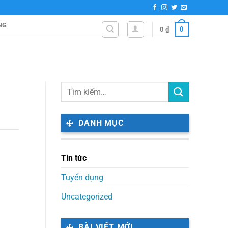
NG
0
0
₫
DANH MỤC
Tin tức
Tuyển dụng
Uncategorized
BÀI VIẾT MỚI