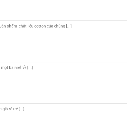
phẩm chất liệu cotton của chúng [...]
t bài viết về [...]
iá rẻ trẻ [...]