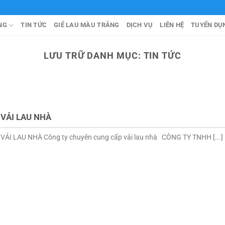
NG
TIN TỨC
GIẺ LAU MÀU TRẮNG
DỊCH VỤ
LIÊN HỆ
TUYỂN DỤ
LƯU TRỮ DANH MỤC:
TIN TỨC
VẢI LAU NHÀ
VẢI LAU NHÀ Công ty chuyên cung cấp vải lau nhà CÔNG TY TNHH [...]