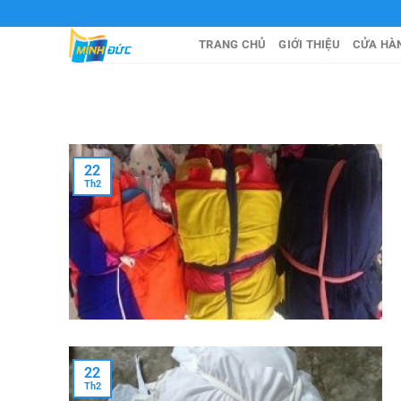
Chuyển
đến
TRANG CHỦ
GIỚI THIỆU
CỬA HÀ
nội
dung
22
Th2
22
Th2