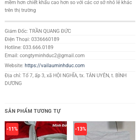
mềm hơn chiết khấu cao hơn so với các cơ sở nhỏ lẻ khác
trên thị trường
Giám Đốc: TRẦN QUANG ĐỨC
Điện Thoại: 0336660189
Hotline: 033.666.0189
Email: congtyminhduc2@gmail.com
Website:
https://vailauminhduc.com
Địa chỉ: Tổ 7, ấp 3, xã HỘI NGHĨA, tx. TÂN UYÊN, t. BÌNH
DƯƠNG
SẢN PHẨM TƯƠNG TỰ
-11%
-13%