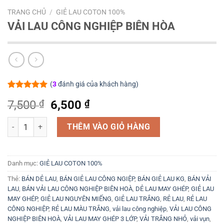
TRANG CHỦ
/
GIẺ LAU COTON 100%
VẢI LAU CÔNG NGHIỆP BIÊN HÒA
(
3
đánh giá của khách hàng)
5.00
3
trên 5
Giá
Giá
7,500
₫
6,500
₫
dựa trên
đánh giá
gốc
hiện
VẢI LAU CÔNG NGHIỆP BIÊN HÒA số lượng
là:
tại
THÊM VÀO GIỎ HÀNG
7,500 ₫.
là:
6,500 ₫.
Danh mục:
GIẺ LAU COTON 100%
Thẻ:
BÁN DẺ LAU
,
BÁN GIẺ LAU CÔNG NGIỆP
,
BÁN GIẺ LAU KG
,
BÁN VẢI
LAU
,
BÁN VẢI LAU CÔNG NGHIỆP BIÊN HOÀ
,
DẺ LAU MAY GHÉP
,
GIẺ LAU
MAY GHÉP
,
GIẺ LAU NGUYÊN MIẾNG
,
GIẺ LAU TRẮNG
,
RẺ LAU
,
RẺ LAU
CÔNG NGHIỆP
,
RẺ LAU MÀU TRẮNG
,
vải lau công nghiệp
,
VẢI LAU CÔNG
NGHIỆP BIÊN HOÀ
,
VẢI LAU MAY GHÉP 3 LỚP
,
VẢI TRẮNG NHỎ
,
vải vụn
,