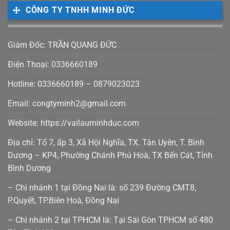
CÔNG TY TNHH MINH ĐỨC
Giám Đốc: TRẦN QUANG ĐỨC
Điện Thoại: 0336660189
Hotline: 0336660189 – 0879023023
Email: congtyminh2@gmail.com
Website: https://vailauminhduc.com
Địa chỉ: Tổ 7, ấp 3, Xã Hội Nghĩa, TX. Tân Uyên, T. Bình
Dương – KP4, Phường Chánh Phú Hoà, TX Bến Cát, Tỉnh
Bình Dương
– Chi nhánh 1 tại Đồng Nai là: số 239 Đường CMT8,
P.Quyết, TP.Biên Hoà, Đồng Nai
– Chi nhánh 2 tại TPHCM là: Tại Sài Gòn TPHCM số 480