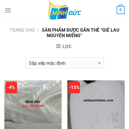
Chuyển
0
đến
nội
dung
TRANG CHỦ
/
SẢN PHẨM ĐƯỢC GẮN THẺ “GIẺ LAU
NGUYÊN MIẾNG”
LỌC
-4%
-13%