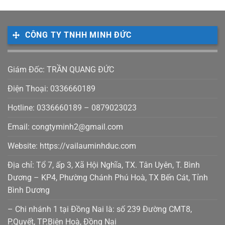
CÔNG TY TNHH MINH ĐỨC
Giám Đốc: TRẦN QUANG ĐỨC
Điện Thoại: 0336660189
Hotline: 0336660189 – 0879023023
Email: congtyminh2@gmail.com
Website: https://vailauminhduc.com
Địa chỉ: Tổ 7, ấp 3, Xã Hội Nghĩa, TX. Tân Uyên, T. Bình
Dương – KP4, Phường Chánh Phú Hoà, TX Bến Cát, Tỉnh
Bình Dương
– Chi nhánh 1 tại Đồng Nai là: số 239 Đường CMT8,
P.Quyết, TP.Biên Hoà, Đồng Nai