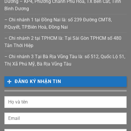
Dương – KP4, Phường Chánh Phú Hoà, TX Bến Cát, Tỉnh
Bình Dương
– Chi nhánh 1 tại Đồng Nai là: số 239 Đường CMT8,
P.Quyết, TP.Biên Hoà, Đồng Nai
– Chi nhánh 2 tại TPHCM là: Tại Sài Gòn TPHCM số 480
Tân Thới Hiệp
– Chi nhánh 3 Tại Bà Rịa Vũng Tàu là: số 512, Quốc Lộ 51,
Thị Xã Phú Mỹ, Bà Rịa Vũng Tàu
ĐĂNG KÝ NHẬN TIN