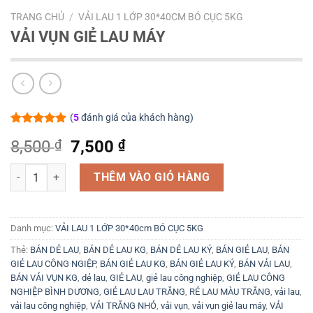
TRANG CHỦ
/
VẢI LAU 1 LỚP 30*40CM BÓ CỤC 5KG
VẢI VỤN GIẺ LAU MÁY
(
5
đánh giá của khách hàng)
5.00
5
trên 5
Giá
Giá
8,500
₫
7,500
₫
dựa trên
đánh giá
gốc
hiện
VẢI VỤN GIẺ LAU MÁY số lượng
là:
tại
THÊM VÀO GIỎ HÀNG
8,500 ₫.
là:
7,500 ₫.
Danh mục:
VẢI LAU 1 LỚP 30*40cm BÓ CỤC 5KG
Thẻ:
BÁN DẺ LAU
,
BÁN DẺ LAU KG
,
BÁN DẺ LAU KÝ
,
BÁN GIẺ LAU
,
BÁN
GIẺ LAU CÔNG NGIỆP
,
BÁN GIẺ LAU KG
,
BÁN GIẺ LAU KÝ
,
BÁN VẢI LAU
,
BÁN VẢI VỤN KG
,
dẻ lau
,
GIẺ LAU
,
giẻ lau công nghiệp
,
GIẺ LAU CÔNG
NGHIỆP BÌNH DƯƠNG
,
GIẺ LAU LAU TRẮNG
,
RẺ LAU MÀU TRẮNG
,
vải lau
,
vải lau công nghiệp
,
VẢI TRẮNG NHỎ
,
vải vụn
,
vải vụn giẻ lau máy
,
VẢI