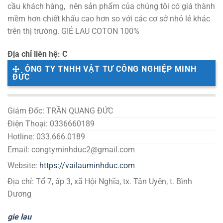
cầu khách hàng, nên sản phẩm của chúng tôi có giá thành
mềm hơn chiết khấu cao hơn so với các cơ sở nhỏ lẻ khác
trên thị trường. GIẺ LAU COTON 100%
Địa chỉ liên hệ: C
ÔNG TY TNHH VẬT TƯ CÔNG NGHIỆP MINH
ĐỨC
Giám Đốc: TRẦN QUANG ĐỨC
Điện Thoại: 0336660189
Hotline: 033.666.0189
Email: congtyminhduc2@gmail.com
Website:
https://vailauminhduc.com
Địa chỉ: Tổ 7, ấp 3, xã Hội Nghĩa, tx. Tân Uyên, t. Bình
Dương
gie lau