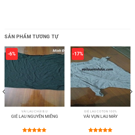
SẢN PHẨM TƯƠNG TỰ
-6%
-17%
VẢI LAU CHÙI B.U
GIẺ LAU COTON 100%
GIẺ LAU NGUYÊN MIẾNG
VẢI VỤN LAU MÁY