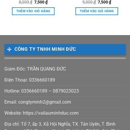
Giá
Giá
Giá
Giá
8,000
Được xếp
₫
7,500
₫
9,000
Được xếp
₫
7,500
₫
gốc
hiện
gốc
hiện
hạng
5.00
hạng
5.00
là:
tại
là:
tại
5 sao
5 sao
THÊM VÀO GIỎ HÀNG
THÊM VÀO GIỎ HÀNG
8,000 ₫.
là:
9,000 ₫.
là:
₫.
7,500 ₫.
7,500 ₫.
CÔNG TY TNHH MINH ĐỨC
Giám Đốc: TRẦN QUANG ĐỨC
Điện Thoại: 0336660189
Hotline: 0336660189 – 0879023023
Email: congtyminh2@gmail.com
Website: https://vailauminhduc.com
Địa chỉ: Tổ 7, ấp 3, Xã Hội Nghĩa, TX. Tân Uyên, T. Bình