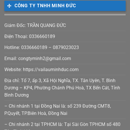
CÔNG TY TNHH MINH ĐỨC
Giám Đốc: TRẦN QUANG ĐỨC
Điện Thoại: 0336660189
Hotline: 0336660189 – 0879023023
Email: congtyminh2@gmail.com
Website: https://vailauminhduc.com
Địa chỉ: Tổ 7, ấp 3, Xã Hội Nghĩa, TX. Tân Uyên, T. Bình
Dương – KP4, Phường Chánh Phú Hoà, TX Bến Cát, Tỉnh
Bình Dương
– Chi nhánh 1 tại Đồng Nai là: số 239 Đường CMT8,
P.Quyết, TP.Biên Hoà, Đồng Nai
– Chi nhánh 2 tại TPHCM là: Tại Sài Gòn TPHCM số 480