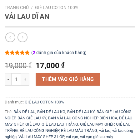
TRANG CHỦ
/
GIẺ LAU COTON 100%
VẢI LAU DĨ AN
(
2
đánh giá của khách hàng)
5.00
2
trên 5
Giá
Giá
19,000
₫
17,000
₫
dựa trên
đánh giá
gốc
hiện
VẢI LAU DĨ AN số lượng
là:
tại
THÊM VÀO GIỎ HÀNG
19,000 ₫.
là:
17,000 ₫.
Danh mục:
GIẺ LAU COTON 100%
Thẻ:
BÁN DẺ LAU
,
BÁN DẺ LAU KG
,
BÁN DẺ LAU KÝ
,
BÁN GIẺ LAU CÔNG
NGIỆP
,
BÁN GIẺ LAU KÝ
,
BÁN VẢI LAU CÔNG NGHIỆP BIÊN HOÀ
,
DẺ LAU
MAY GHÉP
,
GIẺ LAU
,
GIẺ LAU LAU TRẮNG
,
GIẺ LAU MAY GHÉP
,
GIẺ LAU
TRẮNG
,
RẺ LAU CÔNG NGHIỆP
,
RẺ LAU MÀU TRẮNG
,
vải lau
,
vải lau công
nghiệp
,
VẢI LAU MAY GHÉP 3 LỚP
,
vải vụn
,
vải vụn giẻ lau máy