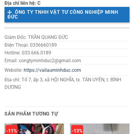
Địa chỉ liên hệ: C
ÔNG TY TNHH VẬT TƯ CÔNG NGHIỆP MINH
ĐỨC
Giám Đốc: TRẦN QUANG ĐỨC
Điện Thoại: 0336660189
Hotline: 033.666.0189
Email: congtyminhduc2@gmail.com
Website:
https://vailauminhduc.com
Địa chỉ: Tổ 7, ấp 3, xã HỘI NGHĨA, tx. TÂN UYÊN, t. BÌNH
DƯƠNG
SẢN PHẨM TƯƠNG TỰ
-11%
-13%