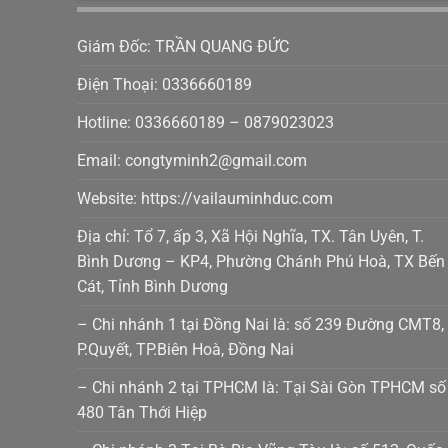
Giám Đốc: TRẦN QUANG ĐỨC
Điện Thoại: 0336660189
Hotline: 0336660189 – 0879023023
Email: congtyminh2@gmail.com
Website: https://vailauminhduc.com
Địa chỉ: Tổ 7, ấp 3, Xã Hội Nghĩa, TX. Tân Uyên, T.
Bình Dương – KP4, Phường Chánh Phú Hoà, TX Bến
Cát, Tỉnh Bình Dương
– Chi nhánh 1 tại Đồng Nai là: số 239 Đường CMT8,
P.Quyết, TP.Biên Hoà, Đồng Nai
– Chi nhánh 2 tại TPHCM là: Tại Sài Gòn TPHCM số
480 Tân Thới Hiệp