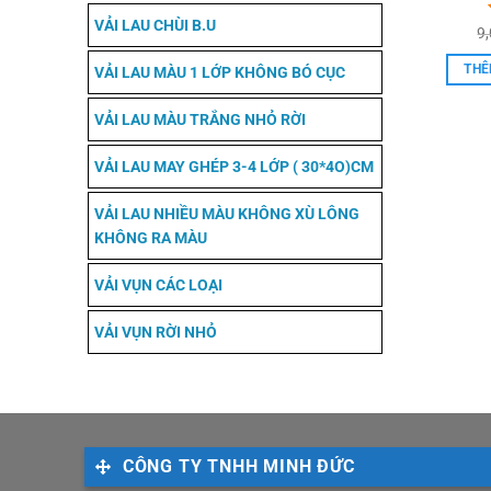
VẢI LAU CHÙI B.U
9
THÊ
VẢI LAU MÀU 1 LỚP KHÔNG BÓ CỤC
VẢI LAU MÀU TRẮNG NHỎ RỜI
VẢI LAU MAY GHÉP 3-4 LỚP ( 30*4O)CM
VẢI LAU NHIỀU MÀU KHÔNG XÙ LÔNG
KHÔNG RA MÀU
VẢI VỤN CÁC LOẠI
VẢI VỤN RỜI NHỎ
CÔNG TY TNHH MINH ĐỨC