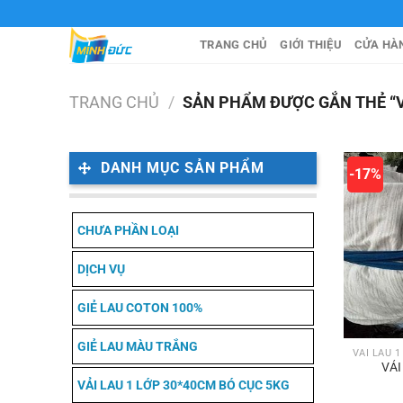
Chuyển
đến
TRANG CHỦ
GIỚI THIỆU
CỬA HÀ
nội
dung
TRANG CHỦ
/
SẢN PHẨM ĐƯỢC GẮN THẺ “V
DANH MỤC SẢN PHẨM
-17%
CHƯA PHẦN LOẠI
DỊCH VỤ
GIẺ LAU COTON 100%
GIẺ LAU MÀU TRẮNG
VẢI
VẢI LAU 1 LỚP 30*40CM BÓ CỤC 5KG