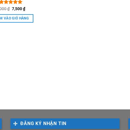
Giá
Giá
,000
Được xếp
₫
7,500
₫
gốc
hiện
hạng
5.00
là:
tại
5 sao
M VÀO GIỎ HÀNG
9,000 ₫.
là:
7,500 ₫.
ĐĂNG KÝ NHẬN TIN