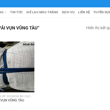
NG
TIN TỨC
GIẺ LAU MÀU TRẮNG
DỊCH VỤ
LIÊN HỆ
TUYỂN DỤ
ẢI VỤN VŨNG TÀU”
Hiển thị kết 
VẢI LAU 1 LỚP 30*40CM BÓ CỤC 5KG
 VỤN VŨNG TÀU