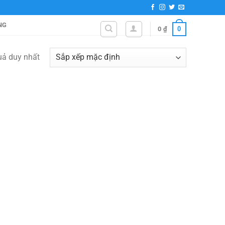
NG
0
0
₫
quả duy nhất