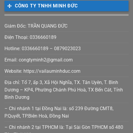
CÔNG TY TNHH MINH ĐỨC
Giám Đốc: TRẦN QUANG ĐỨC
Điện Thoại: 0336660189
Hotline: 0336660189 – 0879023023
Email: congtyminh2@gmail.com
Website: https://vailauminhduc.com
Địa chỉ: Tổ 7, ấp 3, Xã Hội Nghĩa, TX. Tân Uyên, T. Bình
Dương – KP4, Phường Chánh Phú Hoà, TX Bến Cát, Tỉnh
Bình Dương
– Chi nhánh 1 tại Đồng Nai là: số 239 Đường CMT8,
P.Quyết, TP.Biên Hoà, Đồng Nai
– Chi nhánh 2 tại TPHCM là: Tại Sài Gòn TPHCM số 480