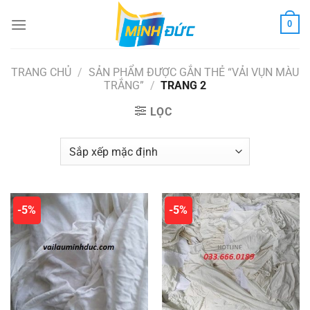
Chuyển
0
đến
nội
dung
TRANG CHỦ
/
SẢN PHẨM ĐƯỢC GẮN THẺ “VẢI VỤN MÀU
TRẮNG”
/
TRANG 2
LỌC
-5%
-5%