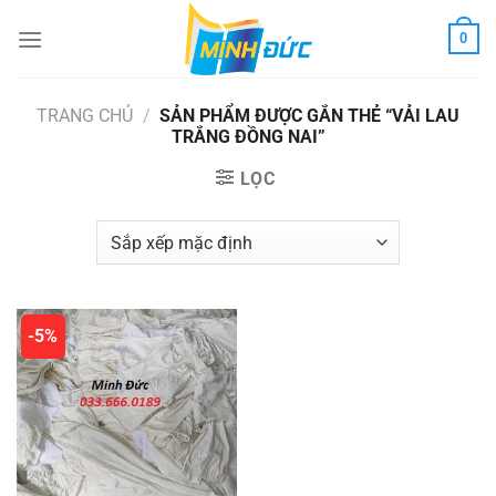
Chuyển
0
đến
nội
dung
TRANG CHỦ
/
SẢN PHẨM ĐƯỢC GẮN THẺ “VẢI LAU
TRẮNG ĐỒNG NAI”
LỌC
-5%