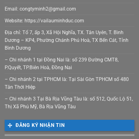
Email: congtyminh2@gmail.com
Website: https://vailauminhduc.com
Địa chỉ: Tổ 7, ấp 3, Xã Hội Nghĩa, TX. Tân Uyên, T. Bình
Dương – KP4, Phường Chánh Phú Hoà, TX Bến Cát, Tỉnh
Bình Dương
– Chi nhánh 1 tại Đồng Nai là: số 239 Đường CMT8,
P.Quyết, TP.Biên Hoà, Đồng Nai
– Chi nhánh 2 tại TPHCM là: Tại Sài Gòn TPHCM số 480
Tân Thới Hiệp
– Chi nhánh 3 Tại Bà Rịa Vũng Tàu là: số 512, Quốc Lộ 51,
Thị Xã Phú Mỹ, Bà Rịa Vũng Tàu
ĐĂNG KÝ NHẬN TIN