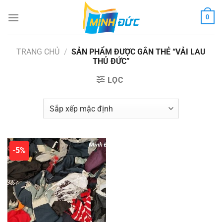
Chuyển
0
đến
nội
dung
TRANG CHỦ
/
SẢN PHẨM ĐƯỢC GẮN THẺ “VẢI LAU
THỦ ĐỨC”
LỌC
-5%