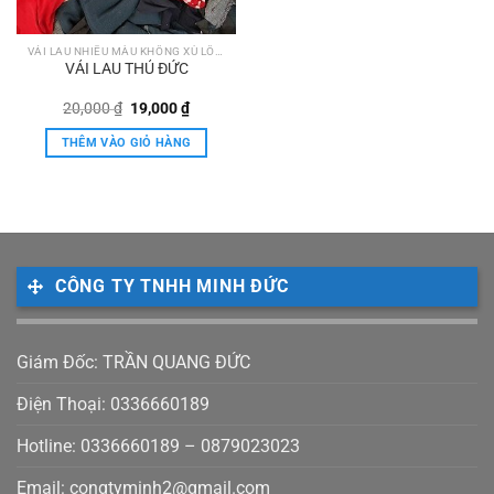
VẢI LAU NHIỀU MÀU KHÔNG XÙ LÔNG KHÔNG RA MÀU
VẢI LAU THỦ ĐỨC
Giá
Giá
20,000
₫
19,000
₫
gốc
hiện
là:
tại
THÊM VÀO GIỎ HÀNG
20,000 ₫.
là:
19,000 ₫.
CÔNG TY TNHH MINH ĐỨC
Giám Đốc: TRẦN QUANG ĐỨC
Điện Thoại: 0336660189
Hotline: 0336660189 – 0879023023
Email: congtyminh2@gmail.com