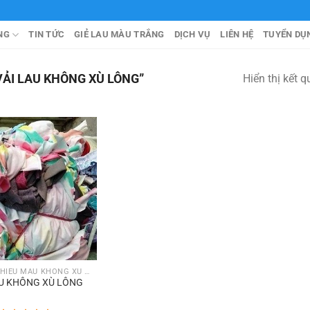
NG
TIN TỨC
GIẺ LAU MÀU TRẮNG
DỊCH VỤ
LIÊN HỆ
TUYỂN DỤ
ẢI LAU KHÔNG XÙ LÔNG”
Hiển thị kết 
VẢI LAU NHIỀU MÀU KHÔNG XÙ LÔNG KHÔNG RA MÀU
AU KHÔNG XÙ LÔNG