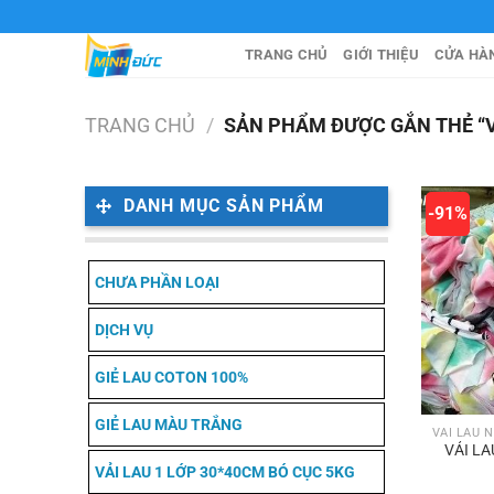
Chuyển
đến
TRANG CHỦ
GIỚI THIỆU
CỬA HÀ
nội
dung
TRANG CHỦ
/
SẢN PHẨM ĐƯỢC GẮN THẺ “V
DANH MỤC SẢN PHẨM
-91%
CHƯA PHẦN LOẠI
DỊCH VỤ
GIẺ LAU COTON 100%
GIẺ LAU MÀU TRẮNG
VẢI L
VẢI LAU 1 LỚP 30*40CM BÓ CỤC 5KG