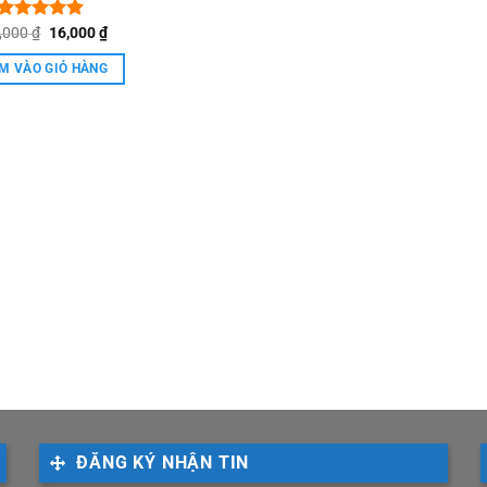
Giá
Giá
,000
Được xếp
₫
16,000
₫
gốc
hiện
hạng
5.00
là:
tại
5 sao
M VÀO GIỎ HÀNG
180,000 ₫.
là:
16,000 ₫.
ĐĂNG KÝ NHẬN TIN