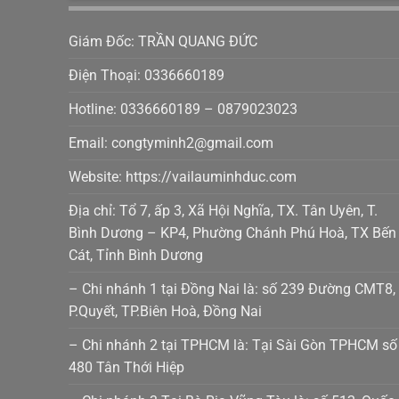
Giám Đốc: TRẦN QUANG ĐỨC
Điện Thoại: 0336660189
Hotline: 0336660189 – 0879023023
Email: congtyminh2@gmail.com
Website: https://vailauminhduc.com
Địa chỉ: Tổ 7, ấp 3, Xã Hội Nghĩa, TX. Tân Uyên, T.
Bình Dương – KP4, Phường Chánh Phú Hoà, TX Bến
Cát, Tỉnh Bình Dương
– Chi nhánh 1 tại Đồng Nai là: số 239 Đường CMT8,
P.Quyết, TP.Biên Hoà, Đồng Nai
– Chi nhánh 2 tại TPHCM là: Tại Sài Gòn TPHCM số
480 Tân Thới Hiệp