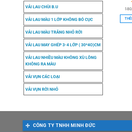
VẢI LAU CHÙI B.U
180
THÊ
VẢI LAU MÀU 1 LỚP KHÔNG BÓ CỤC
VẢI LAU MÀU TRẮNG NHỎ RỜI
VẢI LAU MAY GHÉP 3-4 LỚP ( 30*4O)CM
VẢI LAU NHIỀU MÀU KHÔNG XÙ LÔNG
KHÔNG RA MÀU
VẢI VỤN CÁC LOẠI
VẢI VỤN RỜI NHỎ
CÔNG TY TNHH MINH ĐỨC