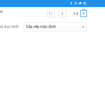
NG
0
0
₫
quả duy nhất