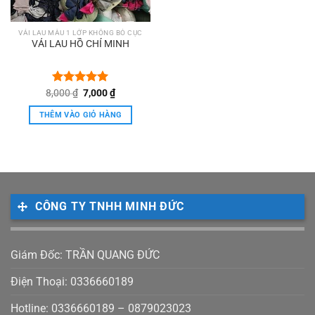
VẢI LAU MÀU 1 LỚP KHÔNG BÓ CỤC
VẢI LAU HỒ CHÍ MINH
Giá
Giá
8,000
Được xếp
₫
7,000
₫
gốc
hiện
hạng
5.00
là:
tại
5 sao
THÊM VÀO GIỎ HÀNG
8,000 ₫.
là:
7,000 ₫.
CÔNG TY TNHH MINH ĐỨC
Giám Đốc: TRẦN QUANG ĐỨC
Điện Thoại: 0336660189
Hotline: 0336660189 – 0879023023