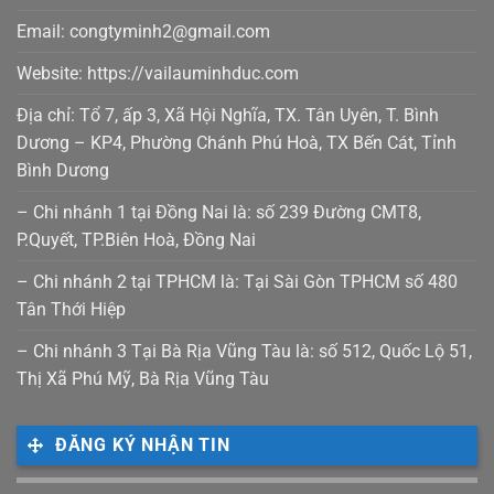
Email: congtyminh2@gmail.com
Website: https://vailauminhduc.com
Địa chỉ: Tổ 7, ấp 3, Xã Hội Nghĩa, TX. Tân Uyên, T. Bình
Dương – KP4, Phường Chánh Phú Hoà, TX Bến Cát, Tỉnh
Bình Dương
– Chi nhánh 1 tại Đồng Nai là: số 239 Đường CMT8,
P.Quyết, TP.Biên Hoà, Đồng Nai
– Chi nhánh 2 tại TPHCM là: Tại Sài Gòn TPHCM số 480
Tân Thới Hiệp
– Chi nhánh 3 Tại Bà Rịa Vũng Tàu là: số 512, Quốc Lộ 51,
Thị Xã Phú Mỹ, Bà Rịa Vũng Tàu
ĐĂNG KÝ NHẬN TIN