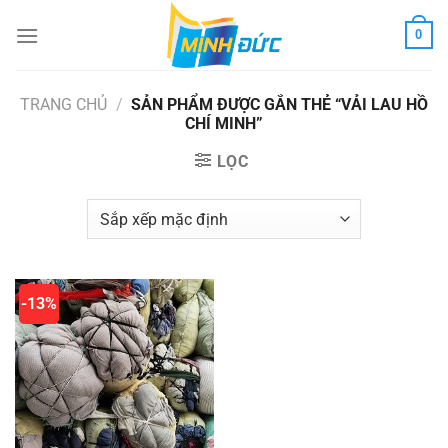
Chuyển
0
đến
nội
dung
TRANG CHỦ
/
SẢN PHẨM ĐƯỢC GẮN THẺ “VẢI LAU HỒ
CHÍ MINH”
LỌC
-13%