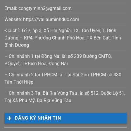
Email: congtyminh2@gmail.com
Website: https://vailauminhduc.com
Địa chỉ: Tổ 7, ấp 3, Xã Hội Nghĩa, TX. Tân Uyên, T. Bình
Dương – KP4, Phường Chánh Phú Hoà, TX Bến Cát, Tỉnh
Bình Dương
– Chi nhánh 1 tại Đồng Nai là: số 239 Đường CMT8,
P.Quyết, TP.Biên Hoà, Đồng Nai
– Chi nhánh 2 tại TPHCM là: Tại Sài Gòn TPHCM số 480
Tân Thới Hiệp
– Chi nhánh 3 Tại Bà Rịa Vũng Tàu là: số 512, Quốc Lộ 51,
Thị Xã Phú Mỹ, Bà Rịa Vũng Tàu
ĐĂNG KÝ NHẬN TIN