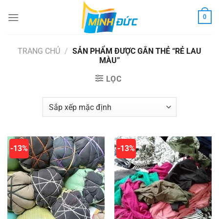
Chuyển
0
đến
nội
dung
TRANG CHỦ
/
SẢN PHẨM ĐƯỢC GẮN THẺ “RẺ LAU
MÀU”
LỌC
-13%
-13%