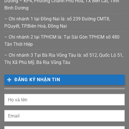
Dương – KP4, Phường Chánh Phú Hoà, TX Bến Cát, Tỉnh
Bình Dương
– Chi nhánh 1 tại Đồng Nai là: số 239 Đường CMT8,
P.Quyết, TP.Biên Hoà, Đồng Nai
– Chi nhánh 2 tại TPHCM là: Tại Sài Gòn TPHCM số 480
Tân Thới Hiệp
– Chi nhánh 3 Tại Bà Rịa Vũng Tàu là: số 512, Quốc Lộ 51,
Thị Xã Phú Mỹ, Bà Rịa Vũng Tàu
ĐĂNG KÝ NHẬN TIN