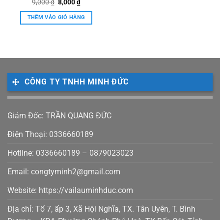
Giá
Giá
9,000
Được xếp
₫
8,000
₫
gốc
hiện
hạng
5.00
là:
tại
5 sao
THÊM VÀO GIỎ HÀNG
9,000 ₫.
là:
8,000 ₫.
CÔNG TY TNHH MINH ĐỨC
Giám Đốc: TRẦN QUANG ĐỨC
Điện Thoại: 0336660189
Hotline: 0336660189 – 0879023023
Email: congtyminh2@gmail.com
Website: https://vailauminhduc.com
Địa chỉ: Tổ 7, ấp 3, Xã Hội Nghĩa, TX. Tân Uyên, T. Bình