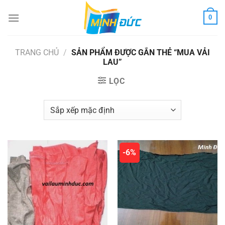
Chuyển
0
đến
nội
dung
TRANG CHỦ
/
SẢN PHẨM ĐƯỢC GẮN THẺ “MUA VẢI
LAU”
LỌC
-6%