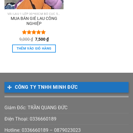
VẢI LAU 1 LỚP 30*40CM BÓ CỤC 5KG
MUA BÁN GIẺ LAU CÔNG
NGHIỆP
Giá
Giá
9,000
Được xếp
₫
7,500
₫
gốc
hiện
hạng
5.00
là:
tại
5 sao
THÊM VÀO GIỎ HÀNG
9,000 ₫.
là:
7,500 ₫.
CÔNG TY TNHH MINH ĐỨC
Giám Đốc: TRẦN QUANG ĐỨC
Điện Thoại: 0336660189
Hotline: 0336660189 – 0879023023