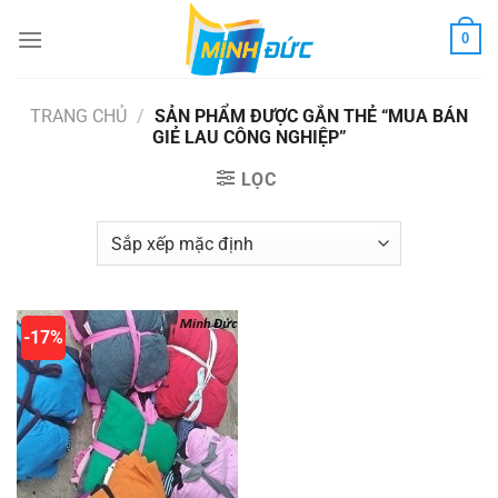
Chuyển
0
đến
nội
dung
TRANG CHỦ
/
SẢN PHẨM ĐƯỢC GẮN THẺ “MUA BÁN
GIẺ LAU CÔNG NGHIỆP”
LỌC
-17%