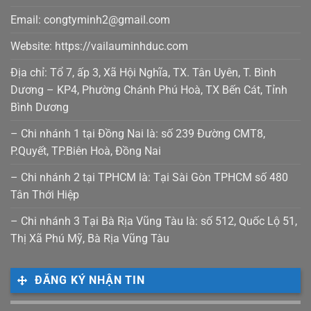
Email: congtyminh2@gmail.com
Website: https://vailauminhduc.com
Địa chỉ: Tổ 7, ấp 3, Xã Hội Nghĩa, TX. Tân Uyên, T. Bình
Dương – KP4, Phường Chánh Phú Hoà, TX Bến Cát, Tỉnh
Bình Dương
– Chi nhánh 1 tại Đồng Nai là: số 239 Đường CMT8,
P.Quyết, TP.Biên Hoà, Đồng Nai
– Chi nhánh 2 tại TPHCM là: Tại Sài Gòn TPHCM số 480
Tân Thới Hiệp
– Chi nhánh 3 Tại Bà Rịa Vũng Tàu là: số 512, Quốc Lộ 51,
Thị Xã Phú Mỹ, Bà Rịa Vũng Tàu
ĐĂNG KÝ NHẬN TIN