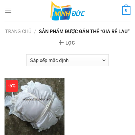
Chuyển
0
đến
nội
dung
TRANG CHỦ
/
SẢN PHẨM ĐƯỢC GẮN THẺ “GIÁ RẺ LAU”
LỌC
-5%