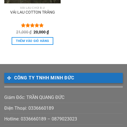
VẢI LAU CHÙI B.U
VẢI LAU COTTON TRẮNG
Giá
Giá
21,000
Được xếp
₫
20,000
₫
gốc
hiện
hạng
5.00
là:
tại
5 sao
THÊM VÀO GIỎ HÀNG
21,000 ₫.
là:
20,000 ₫.
CÔNG TY TNHH MINH ĐỨC
Giám Đốc: TRẦN QUANG ĐỨC
Điện Thoại: 0336660189
Hotline: 0336660189 – 0879023023