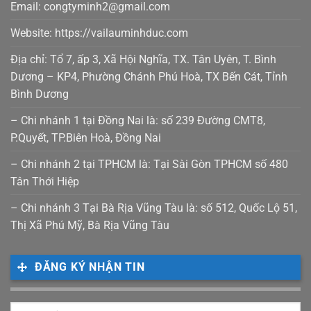
Email: congtyminh2@gmail.com
Website: https://vailauminhduc.com
Địa chỉ: Tổ 7, ấp 3, Xã Hội Nghĩa, TX. Tân Uyên, T. Bình
Dương – KP4, Phường Chánh Phú Hoà, TX Bến Cát, Tỉnh
Bình Dương
– Chi nhánh 1 tại Đồng Nai là: số 239 Đường CMT8,
P.Quyết, TP.Biên Hoà, Đồng Nai
– Chi nhánh 2 tại TPHCM là: Tại Sài Gòn TPHCM số 480
Tân Thới Hiệp
– Chi nhánh 3 Tại Bà Rịa Vũng Tàu là: số 512, Quốc Lộ 51,
Thị Xã Phú Mỹ, Bà Rịa Vũng Tàu
ĐĂNG KÝ NHẬN TIN