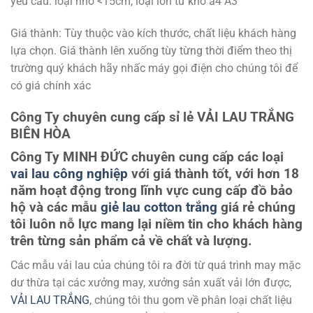
yêu cầu. loại nhỏ <15cm, loại lớn từ khổ a4 A3
Giá thành: Tùy thuộc vào kích thước, chất liệu khách hàng
lựa chọn. Giá thành lên xuống tùy từng thời điểm theo thị
trường quý khách hãy nhấc máy gọi điện cho chúng tôi để
có giá chính xác
Công Ty chuyên cung cấp sỉ lẻ
VẢI LAU TRẮNG
BIÊN HÒA
Công Ty MINH ĐỨC chuyên cung cấp các loại
vai lau công nghiệp
với giá thành tốt, với hơn 18
năm hoạt động trong lĩnh vực cung cấp đồ bảo
hộ và các mẫu
giẻ lau cotton trắng
giá rẻ
chúng
tôi luôn nỗ lực mang lại niềm tin cho khách hàng
trên từng sản phẩm cả về chất và lượng.
Các mẫu vải lau của chúng tôi ra đời từ quá trình may mặc
dư thừa tại các xưởng may, xưởng sản xuất vải lớn được,
VẢI LAU TRẮNG
, chúng tôi thu gom về phân loại chất liệu