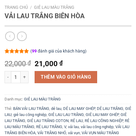
TRANG CHỦ
/
GIẺ LAU MÀU TRẮNG
VẢI LAU TRẮNG BIÊN HÒA
(
99
đánh giá của khách hàng)
5.00
99
trên 5
Giá
Giá
22,000
₫
21,000
₫
dựa trên
đánh giá
gốc
hiện
VẢI LAU TRẮNG BIÊN HÒA số lượng
là:
tại
THÊM VÀO GIỎ HÀNG
22,000 ₫.
là:
21,000 ₫.
Danh mục:
GIẺ LAU MÀU TRẮNG
Thẻ:
BÁN VẢI LAU TRẮNG
,
dẻ lau
,
DẺ LAU MAY GHÉP
,
DẺ LAU TRẮNG
,
GIẺ
LAU
,
giẻ lau công nghiệp
,
GIẺ LAU LAU TRẮNG
,
GIẺ LAU MAY GHÉP
,
GIẺ
LAU TRẮNG
,
GIẺ LAU TRẮNG COTON
,
RẺ LAU
,
RẺ LAU CÔNG NGHIỆP
,
RẺ
LAU MÀU TRẮNG
,
RẺ LAU TRẮNG
,
V
,
vải lau
,
vải lau công nghiệp
,
VẢI LAU
TRẮNG BIÊN HÒA
,
VẢI TRẮNG NHỎ
,
vải vụn
,
VẢI VỤN MÀU TRẮNG