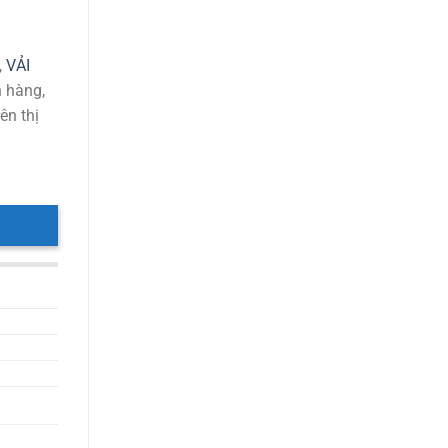
,
VẢI
h hàng,
ên thị