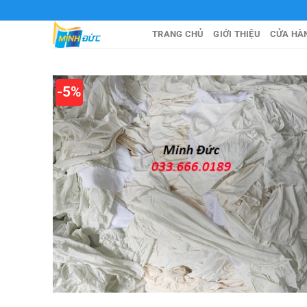
Chuyển
đến
TRANG CHỦ
GIỚI THIỆU
CỬA HÀ
nội
dung
-5%