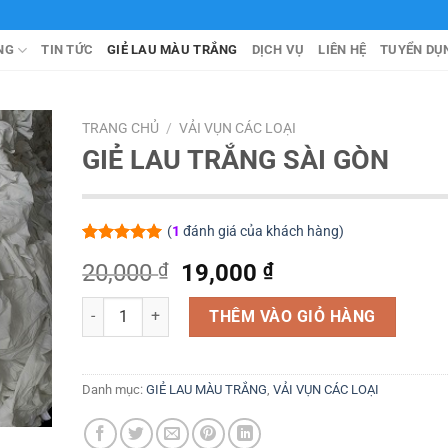
NG
TIN TỨC
GIẺ LAU MÀU TRẮNG
DỊCH VỤ
LIÊN HỆ
TUYỂN DỤ
TRANG CHỦ
/
VẢI VỤN CÁC LOẠI
GIẺ LAU TRẮNG SÀI GÒN
(
1
đánh giá của khách hàng)
5.00
1
trên 5
Giá
Giá
20,000
₫
19,000
₫
dựa trên
đánh giá
gốc
hiện
GIẺ LAU TRẮNG SÀI GÒN số lượng
là:
tại
THÊM VÀO GIỎ HÀNG
20,000 ₫.
là:
19,000 ₫.
Danh mục:
GIẺ LAU MÀU TRẮNG
,
VẢI VỤN CÁC LOẠI