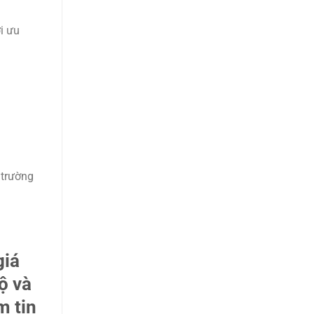
i ưu
 trường
giá
ộ và
m tin