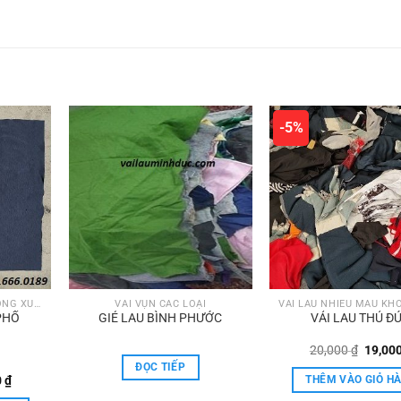
-5%
VẢI LAU NHIỀU MÀU KHÔNG XÙ LÔNG KHÔNG RA MÀU
VẢI VỤN CÁC LOẠI
PHỐ
GIẺ LAU BÌNH PHƯỚC
VẢI LAU THỦ Đ
Giá
20,000
₫
19,00
gốc
ĐỌC TIẾP
là:
Giá
0
₫
THÊM VÀO GIỎ H
20,000
hiện