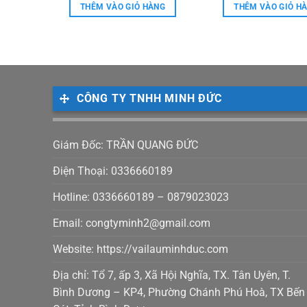
tại
là:
tại
là:
5 sao
5 sao
ÀNG
THÊM VÀO GIỎ HÀNG
THÊM VÀO GIỎ H
 ₫.
là:
8,000 ₫.
là:
20,000
19,000 ₫.
7,500 ₫.
CÔNG TY TNHH MINH ĐỨC
Giám Đốc: TRẦN QUANG ĐỨC
Điện Thoại: 0336660189
Hotline: 0336660189 – 0879023023
Email: congtyminh2@gmail.com
Website: https://vailauminhduc.com
Địa chỉ: Tổ 7, ấp 3, Xã Hội Nghĩa, TX. Tân Uyên, T.
Bình Dương – KP4, Phường Chánh Phú Hoà, TX Bến