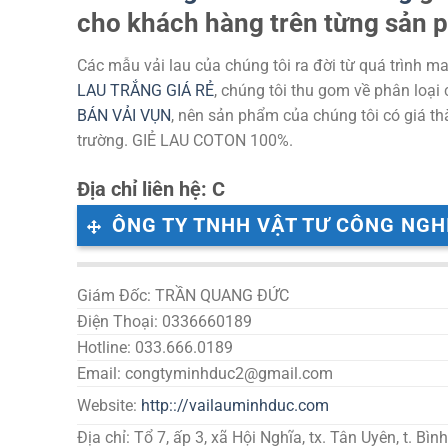
cho khách hàng trên từng sản p
Các mẫu vải lau của chúng tôi ra đời từ quá trình 
LAU TRẮNG GIÁ RẺ
, chúng tôi thu gom về phân loại
BÁN VẢI VỤN
, nên sản phẩm của chúng tôi có giá th
trường. GIẺ LAU COTON 100%.
Địa chỉ liên hệ: C
ÔNG TY TNHH VẬT TƯ CÔNG NGH
Giám Đốc: TRẦN QUANG ĐỨC
Điện Thoại: 0336660189
Hotline: 033.666.0189
Email: congtyminhduc2@gmail.com
Website:
http:://vailauminhduc.com
Địa chỉ: Tổ 7, ấp 3, xã Hội Nghĩa, tx. Tân Uyên, t. Bì