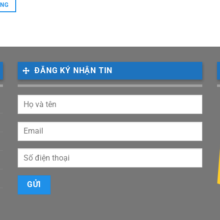
tại
ÀNG
 ₫.
là:
19,000 ₫.
ĐĂNG KÝ NHẬN TIN