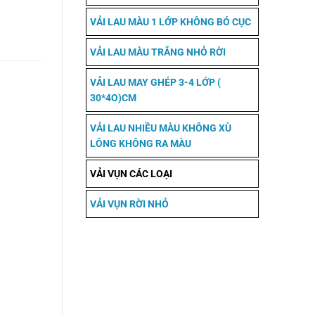
VẢI LAU MÀU 1 LỚP KHÔNG BÓ CỤC
VẢI LAU MÀU TRẮNG NHỎ RỜI
VẢI LAU MAY GHÉP 3-4 LỚP (
30*4O)CM
VẢI LAU NHIỀU MÀU KHÔNG XÙ
LÔNG KHÔNG RA MÀU
VẢI VỤN CÁC LOẠI
VẢI VỤN RỜI NHỎ