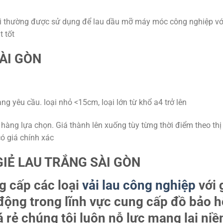
i thường được sử dụng để lau dầu mỡ máy móc công nghiệp vớ
 tốt
ÀI GÒN
g yêu cầu. loại nhỏ <15cm, loại lớn từ khổ a4 trở lên
 hàng lựa chọn. Giá thành lên xuống tùy từng thời điểm theo thị
ó giá chính xác
GIẺ LAU TRẮNG SÀI GÒN
 cấp các loại
vải lau công nghiệp
với 
 động trong lĩnh vực cung cấp đồ bảo h
á rẻ
chúng tôi luôn nỗ lực mang lại niề